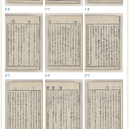
2オ
1ウ
1オ
3ウ
3オ
2ウ