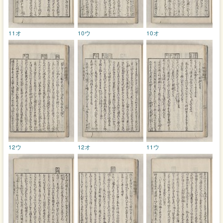
11オ
10ウ
10オ
12ウ
12オ
11ウ