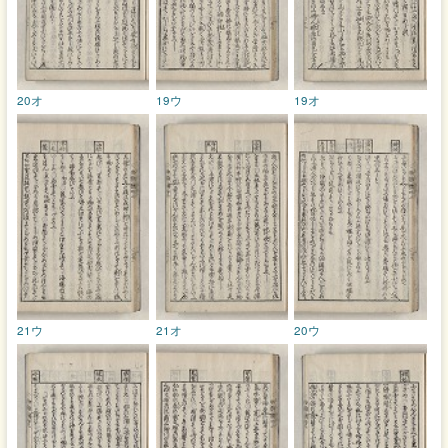
20オ
19ウ
19オ
21ウ
21オ
20ウ