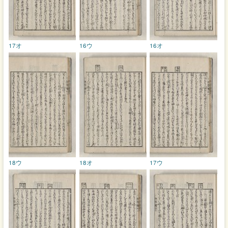
17オ
16ウ
16オ
18ウ
18オ
17ウ