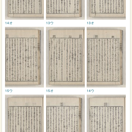
14オ
13ウ
13オ
15ウ
15オ
14ウ