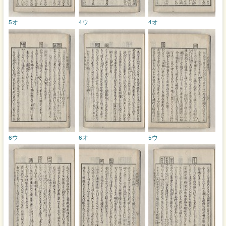
5オ
4ウ
4オ
6ウ
6オ
5ウ