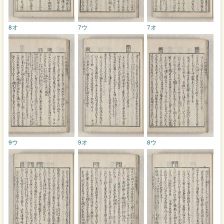
8オ
7ウ
7オ
9ウ
9オ
8ウ