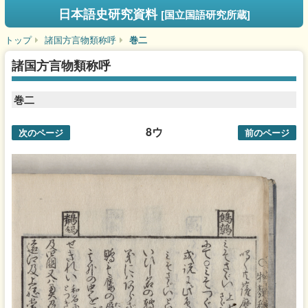
日本語史研究資料
[国立国語研究所蔵]
トップ
諸国方言物類称呼
巻二
諸国方言物類称呼
巻二
8ウ
次のページ
前のページ