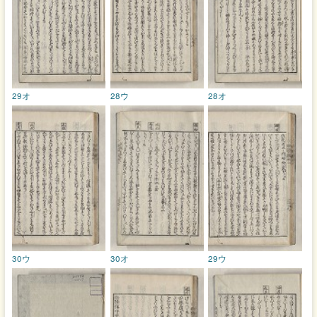
29オ
28ウ
28オ
30ウ
30オ
29ウ