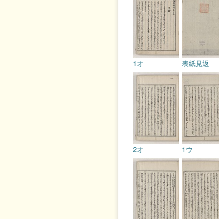
1オ
表紙見返
2オ
1ウ