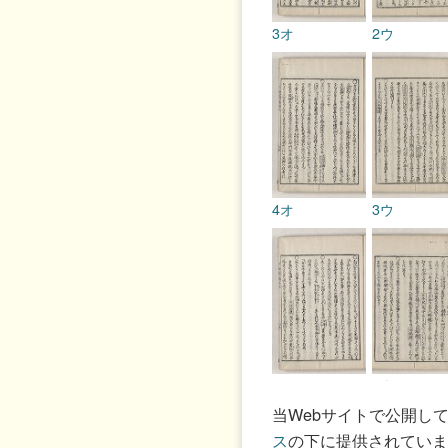
3オ
2ウ
4オ
3ウ
5オ
4ウ
当Webサイトで公開し
ス
の下に提供されていま