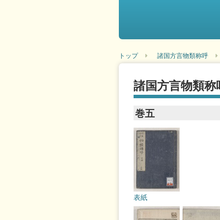
トップ
諸国方言物類称呼
諸国方言物類称
巻五
表紙