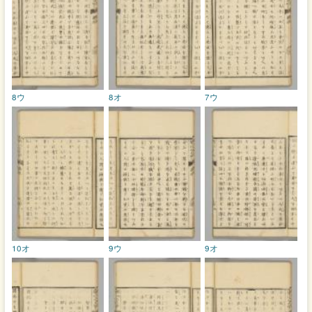
8ウ
8オ
7ウ
10オ
9ウ
9オ