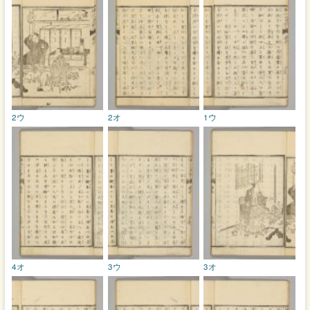
2ウ
2オ
1ウ
4オ
3ウ
3オ