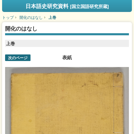
日本語史研究資料
[国立国語研究所蔵]
トップ
開化のはなし
上巻
開化のはなし
上巻
表紙
次のページ