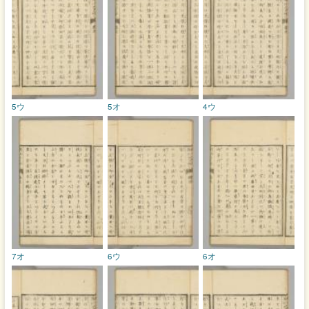
5ウ
5オ
4ウ
7オ
6ウ
6オ