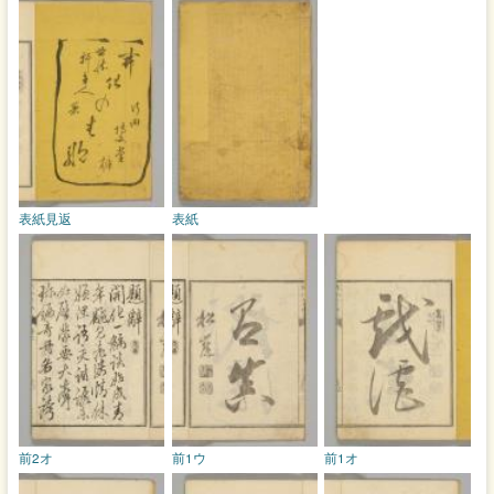
表紙見返
表紙
前2オ
前1ウ
前1オ