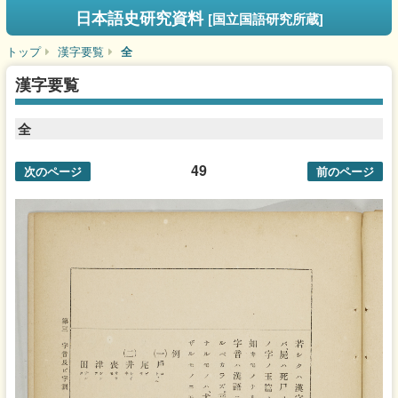
日本語史研究資料
[国立国語研究所蔵]
トップ
漢字要覧
全
漢字要覧
全
49
次のページ
前のページ