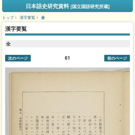
日本語史研究資料
[国立国語研究所蔵]
トップ
漢字要覧
全
漢字要覧
全
61
次のページ
前のページ