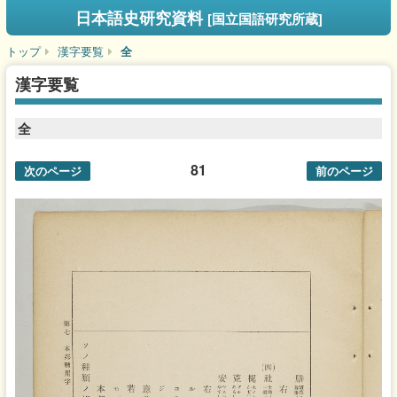
日本語史研究資料
[国立国語研究所蔵]
トップ
漢字要覧
全
漢字要覧
全
81
次のページ
前のページ