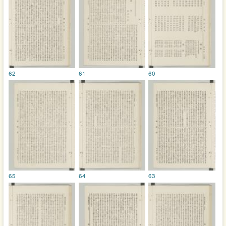
62
61
60
65
64
63