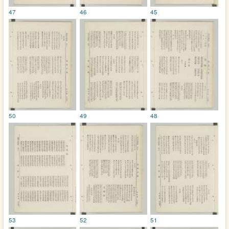
47
46
45
50
49
48
53
52
51