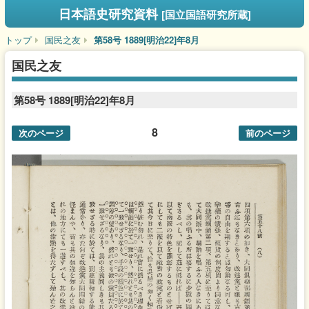
日本語史研究資料
[国立国語研究所蔵]
トップ
国民之友
第58号 1889[明治22]年8月
国民之友
第58号 1889[明治22]年8月
8
次のページ
前のページ