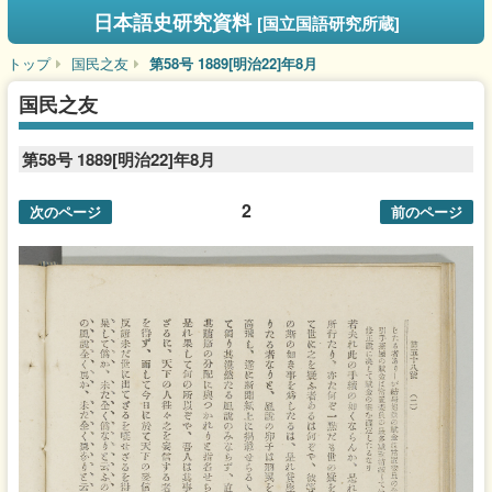
日本語史研究資料
[国立国語研究所蔵]
トップ
国民之友
第58号 1889[明治22]年8月
国民之友
第58号 1889[明治22]年8月
2
次のページ
前のページ