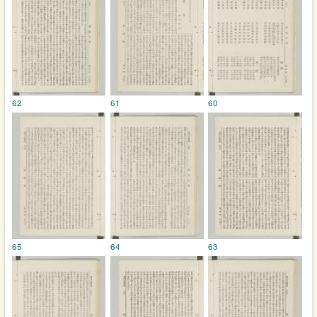
62
61
60
65
64
63