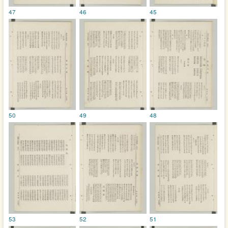
47
46
45
50
49
48
53
52
51