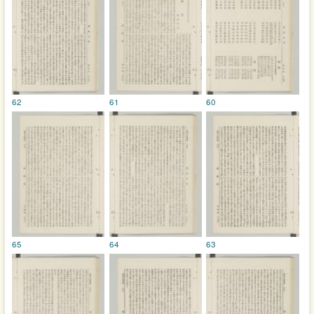
62
61
60
65
64
63