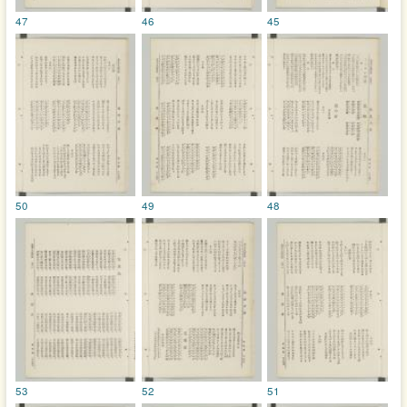
47
46
45
50
49
48
53
52
51