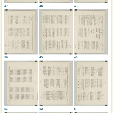
47
46
45
50
49
48
53
52
51