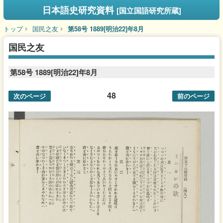
日本語史研究資料
[国立国語研究所蔵]
トップ
国民之友
第58号 1889[明治22]年8月
国民之友
第58号 1889[明治22]年8月
48
次のページ
前のページ