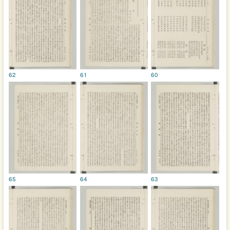
62
61
60
65
64
63