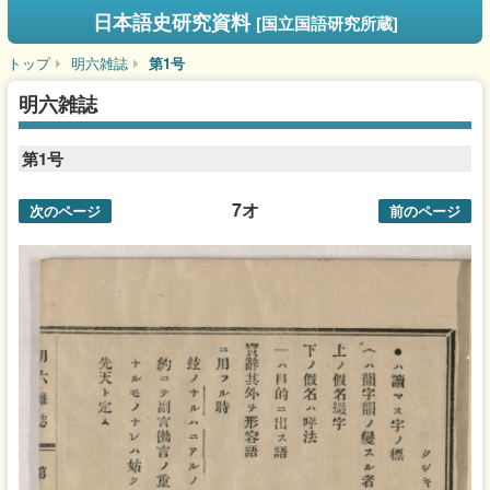
日本語史研究資料
[国立国語研究所蔵]
トップ
明六雑誌
第1号
明六雑誌
第1号
7オ
次のページ
前のページ