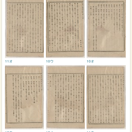
11オ
10ウ
10オ