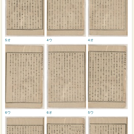
5オ
4ウ
4オ
6ウ
6オ
5ウ