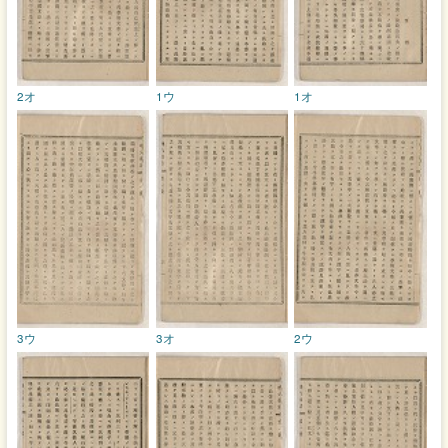
2オ
1ウ
1オ
3ウ
3オ
2ウ