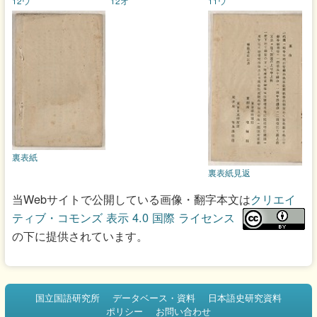
12ウ
12オ
11ウ
裏表紙
裏表紙見返
当Webサイトで公開している画像・翻字本文は
クリエイ
ティブ・コモンズ 表示 4.0 国際 ライセンス
の下に提供されています。
国立国語研究所
データベース・資料
日本語史研究資料
ポリシー
お問い合わせ