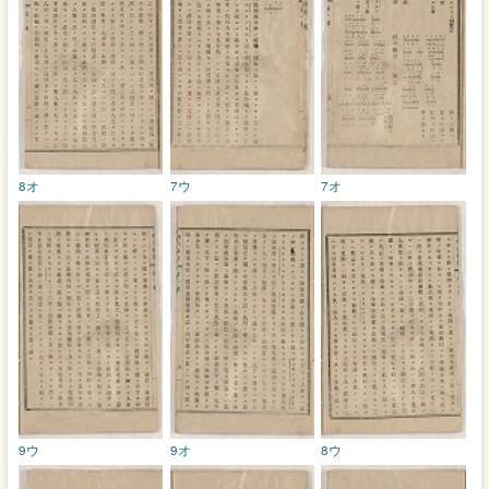
8オ
7ウ
7オ
9ウ
9オ
8ウ