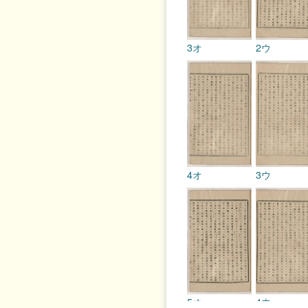
3オ
2ウ
4オ
3ウ
5オ
4ウ