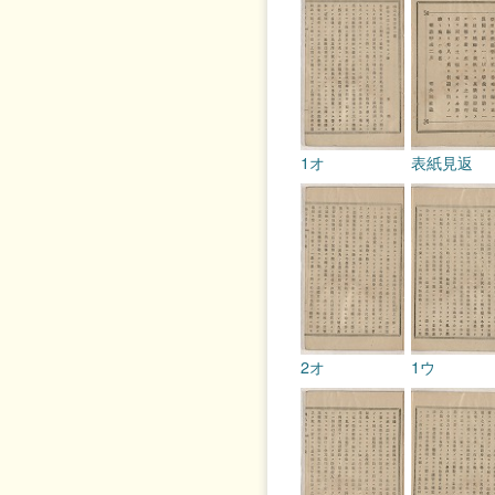
1オ
表紙見返
2オ
1ウ