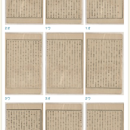
2オ
1ウ
1オ
3ウ
3オ
2ウ