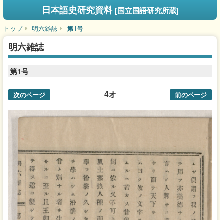
日本語史研究資料
[国立国語研究所蔵]
トップ
明六雑誌
第1号
明六雑誌
第1号
4オ
次のページ
前のページ