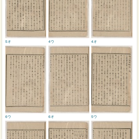
5オ
4ウ
4オ
6ウ
6オ
5ウ