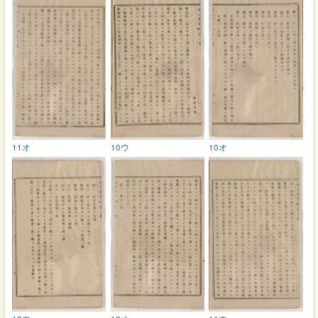
11オ
10ウ
10オ