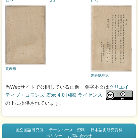
12ウ
12オ
11ウ
裏表紙
裏表紙見返
当Webサイトで公開している画像・翻字本文は
クリエイ
ティブ・コモンズ 表示 4.0 国際 ライセンス
の下に提供されています。
国立国語研究所
データベース・資料
日本語史研究資料
ポリシー
お問い合わせ