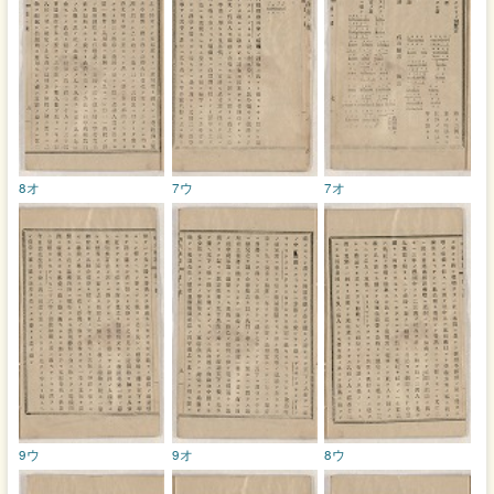
8オ
7ウ
7オ
9ウ
9オ
8ウ