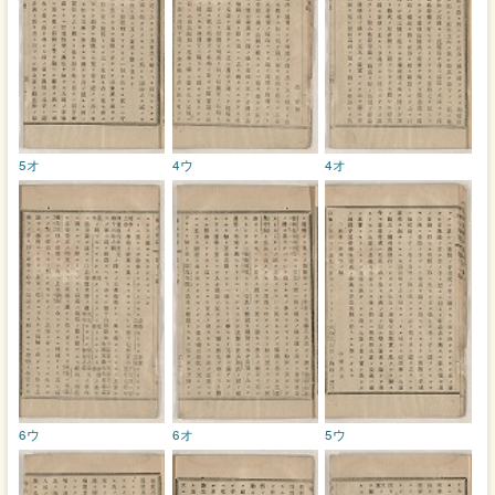
5オ
4ウ
4オ
6ウ
6オ
5ウ