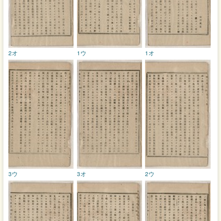
2オ
1ウ
1オ
3ウ
3オ
2ウ