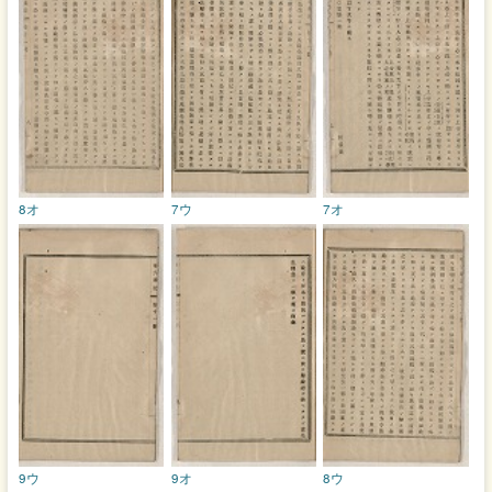
8オ
7ウ
7オ
9ウ
9オ
8ウ