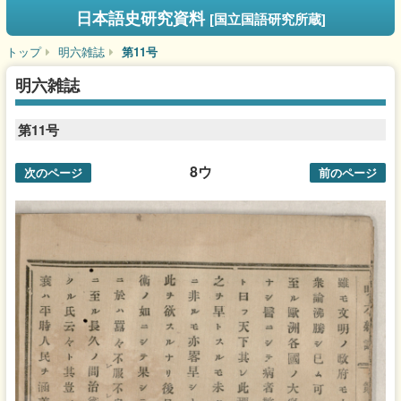
日本語史研究資料
[国立国語研究所蔵]
トップ
明六雑誌
第11号
明六雑誌
第11号
8ウ
次のページ
前のページ