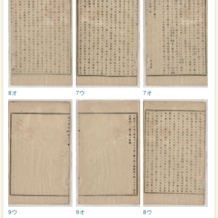
8オ
7ウ
7オ
9ウ
9オ
8ウ