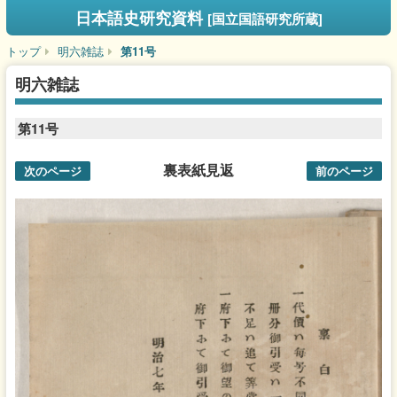
日本語史研究資料
[国立国語研究所蔵]
トップ
明六雑誌
第11号
明六雑誌
第11号
裏表紙見返
次のページ
前のページ