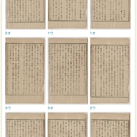
2オ
1ウ
1オ
3ウ
3オ
2ウ