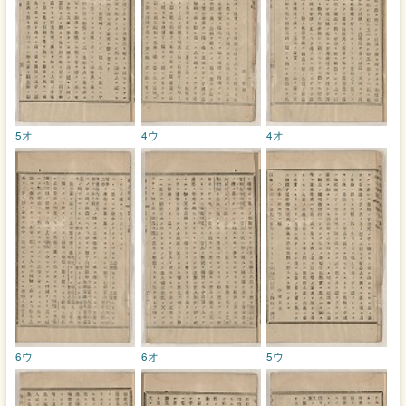
5オ
4ウ
4オ
6ウ
6オ
5ウ