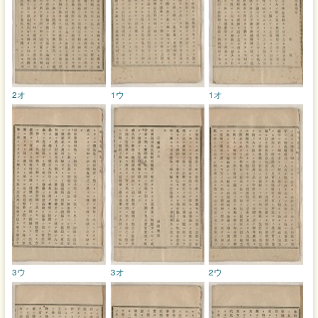
2オ
1ウ
1オ
3ウ
3オ
2ウ