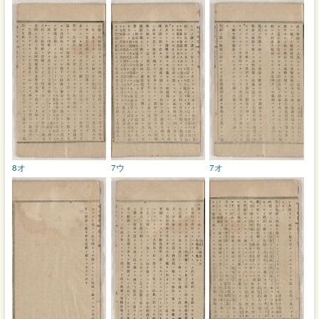
8オ
7ウ
7オ