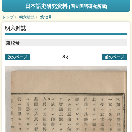
日本語史研究資料
[国立国語研究所蔵]
トップ
明六雑誌
第12号
明六雑誌
第12号
8オ
次のページ
前のページ