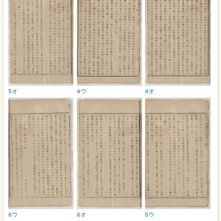
5オ
4ウ
4オ
6ウ
6オ
5ウ