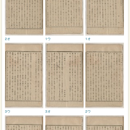
2オ
1ウ
1オ
3ウ
3オ
2ウ