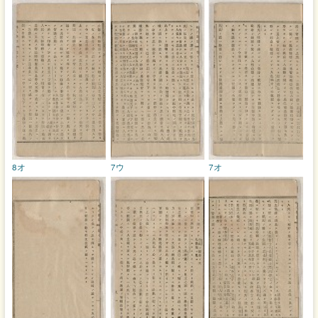
8オ
7ウ
7オ