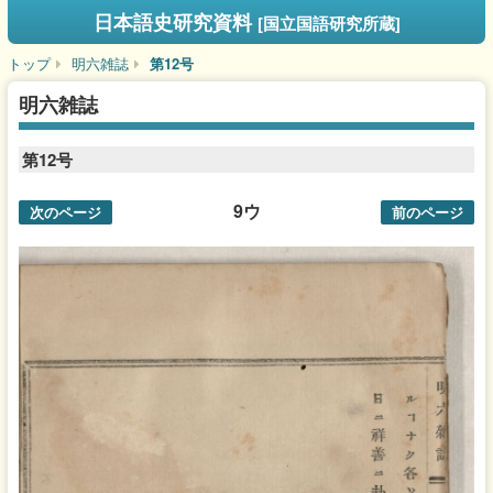
日本語史研究資料
[国立国語研究所蔵]
トップ
明六雑誌
第12号
明六雑誌
第12号
9ウ
次のページ
前のページ