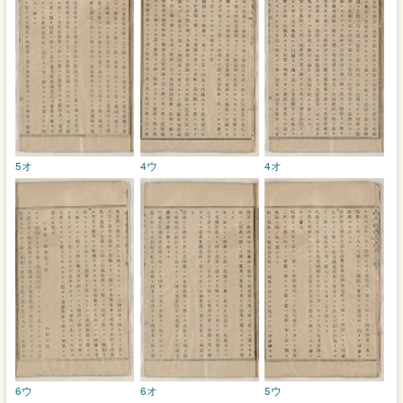
5オ
4ウ
4オ
6ウ
6オ
5ウ