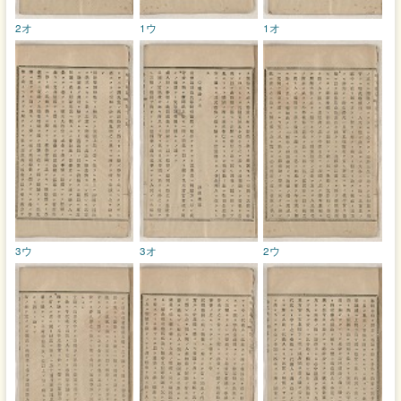
2オ
1ウ
1オ
3ウ
3オ
2ウ