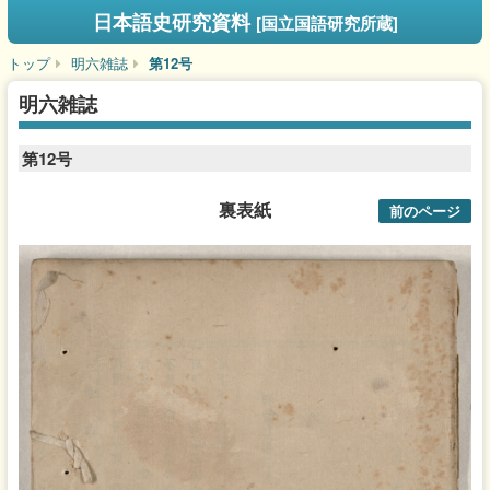
日本語史研究資料
[国立国語研究所蔵]
トップ
明六雑誌
第12号
明六雑誌
第12号
裏表紙
前のページ