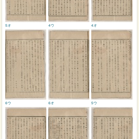
5オ
4ウ
4オ
6ウ
6オ
5ウ