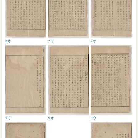
8オ
7ウ
7オ
9ウ
9オ
8ウ