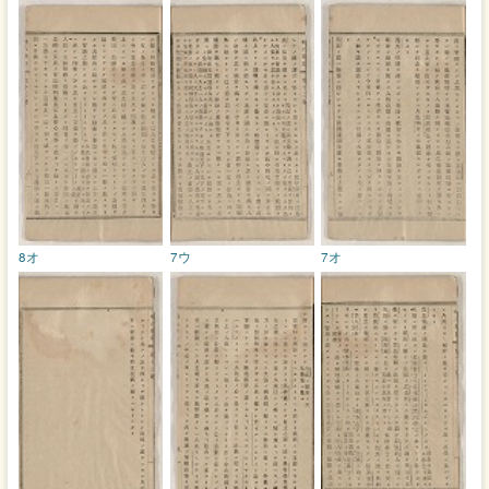
8オ
7ウ
7オ