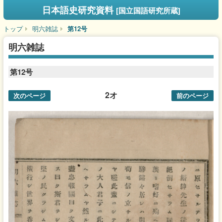
日本語史研究資料
[国立国語研究所蔵]
トップ
明六雑誌
第12号
明六雑誌
第12号
2オ
次のページ
前のページ