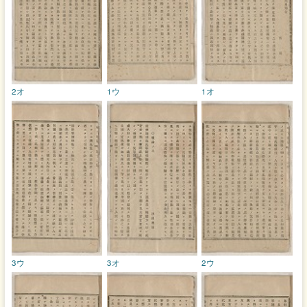
2オ
1ウ
1オ
3ウ
3オ
2ウ