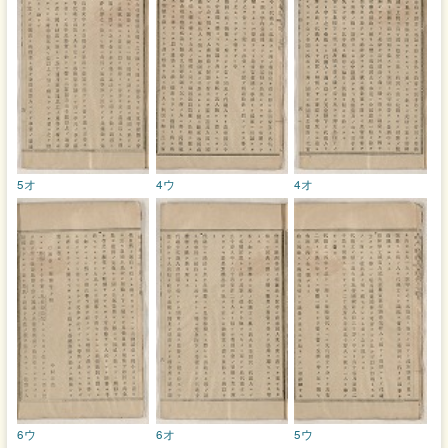
5オ
4ウ
4オ
6ウ
6オ
5ウ