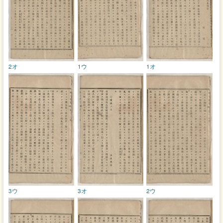
2オ
1ウ
1オ
3ウ
3オ
2ウ