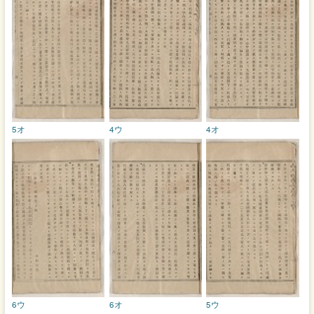
5オ
4ウ
4オ
6ウ
6オ
5ウ