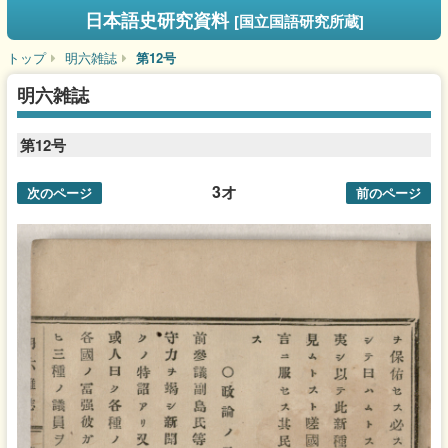
日本語史研究資料
[国立国語研究所蔵]
トップ
明六雑誌
第12号
明六雑誌
第12号
3オ
次のページ
前のページ