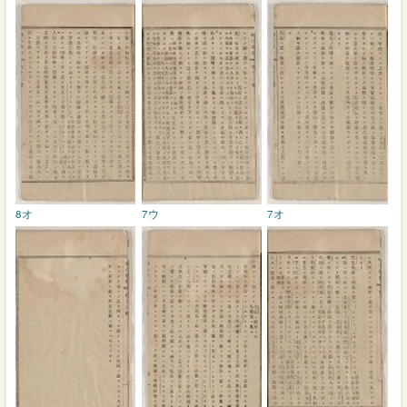
8オ
7ウ
7オ