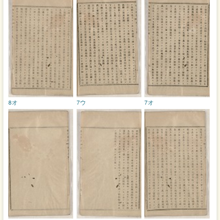
8オ
7ウ
7オ