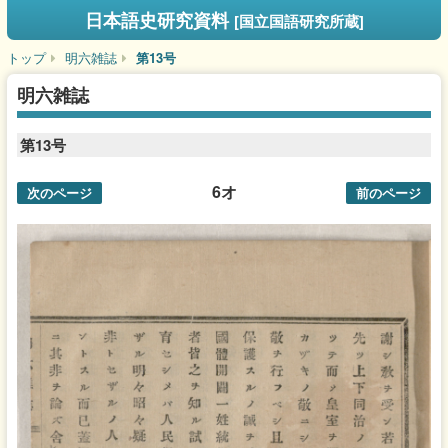
日本語史研究資料
[国立国語研究所蔵]
トップ
明六雑誌
第13号
明六雑誌
第13号
6オ
次のページ
前のページ