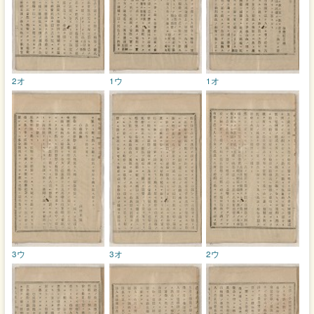
2オ
1ウ
1オ
3ウ
3オ
2ウ