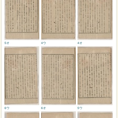
5オ
4ウ
4オ
6ウ
6オ
5ウ