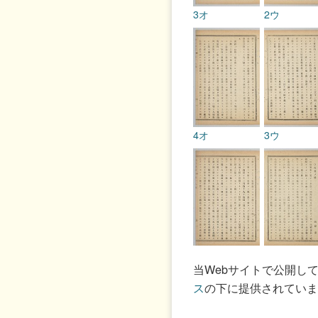
3オ
2ウ
4オ
3ウ
5オ
4ウ
当Webサイトで公開し
ス
の下に提供されていま