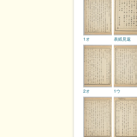
1オ
表紙見返
2オ
1ウ