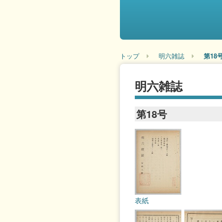
トップ
明六雑誌
第18
明六雑誌
第18号
表紙