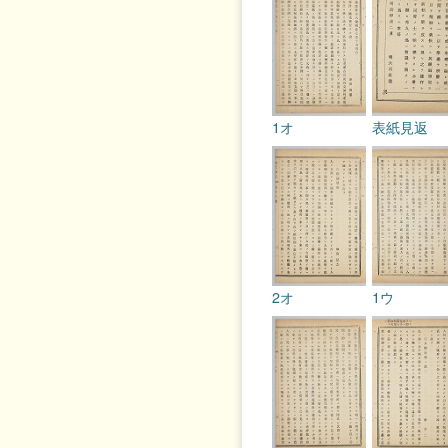
1オ
表紙見返
2オ
1ウ