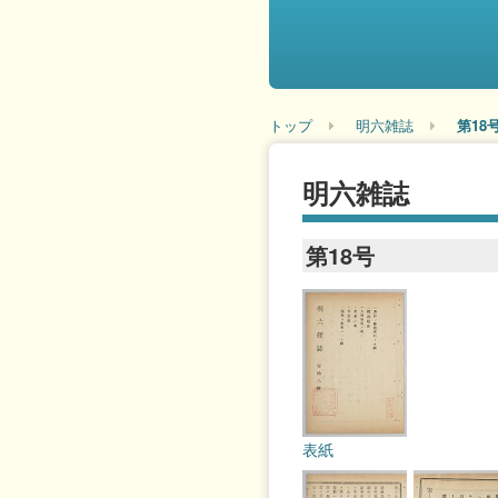
トップ
明六雑誌
第18
明六雑誌
第18号
表紙