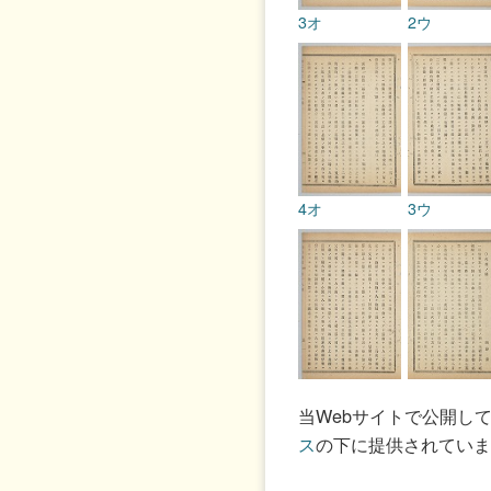
3オ
2ウ
4オ
3ウ
5オ
4ウ
当Webサイトで公開し
ス
の下に提供されていま