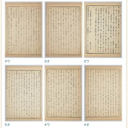
3ウ
3オ
2ウ
5オ
4ウ
4オ