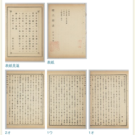
表紙
表紙見返
2オ
1ウ
1オ