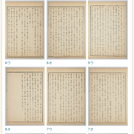
6ウ
6オ
5ウ
8オ
7ウ
7オ