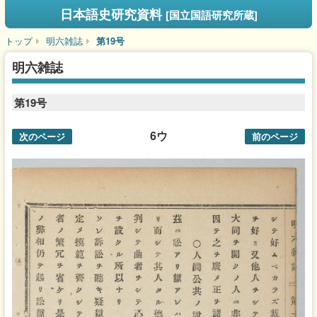
日本語史研究資料
[国立国語研究所蔵]
トップ
明六雑誌
第19号
明六雑誌
第19号
6ウ
次のページ
前のページ