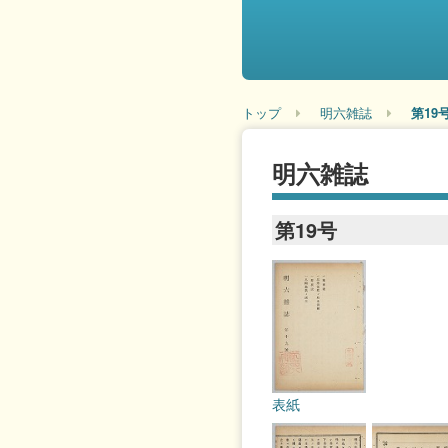
トップ
明六雑誌
第19
明六雑誌
第19号
表紙