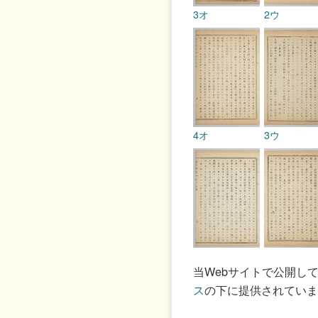
3オ
2ウ
4オ
3ウ
5オ
4ウ
当Webサイトで公開し
ス
の下に提供されていま