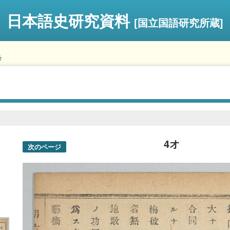
日本語史研究資料
[国立国語研究所蔵]
号
4オ
次のページ