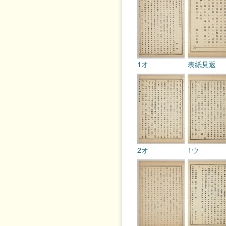
1オ
表紙見返
2オ
1ウ