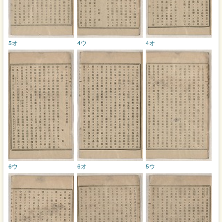
5オ
4ウ
4オ
6ウ
6オ
5ウ