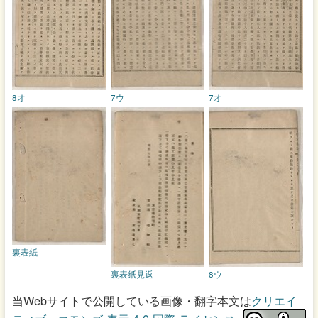
8オ
7ウ
7オ
裏表紙
裏表紙見返
8ウ
当Webサイトで公開している画像・翻字本文は
クリエイ