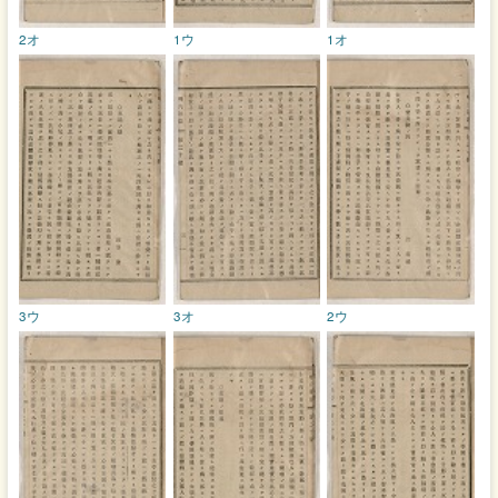
2オ
1ウ
1オ
3ウ
3オ
2ウ