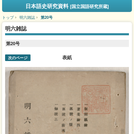
日本語史研究資料
[国立国語研究所蔵]
トップ
明六雑誌
第20号
明六雑誌
第20号
表紙
次のページ