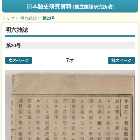
日本語史研究資料
[国立国語研究所蔵]
トップ
明六雑誌
第20号
明六雑誌
第20号
7オ
次のページ
前のページ