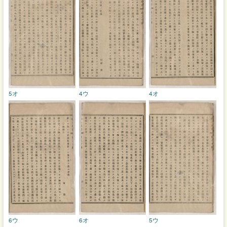
5オ
4ウ
4オ
6ウ
6オ
5ウ