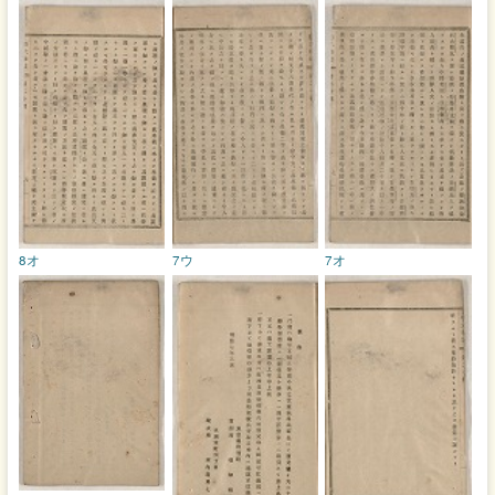
8オ
7ウ
7オ