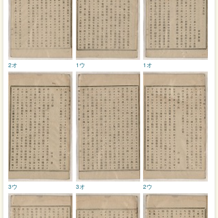
2オ
1ウ
1オ
3ウ
3オ
2ウ