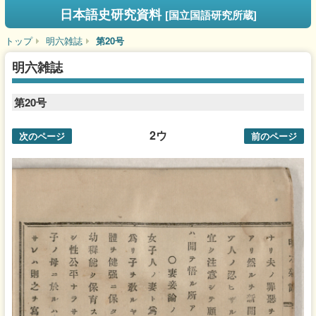
日本語史研究資料
[国立国語研究所蔵]
トップ
明六雑誌
第20号
明六雑誌
第20号
2ウ
次のページ
前のページ