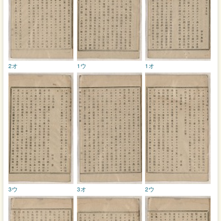
2オ
1ウ
1オ
3ウ
3オ
2ウ