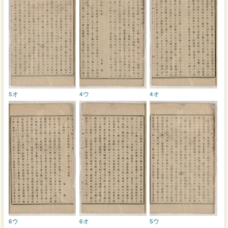
5オ
4ウ
4オ
6ウ
6オ
5ウ