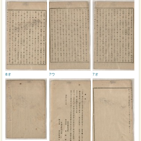
8オ
7ウ
7オ