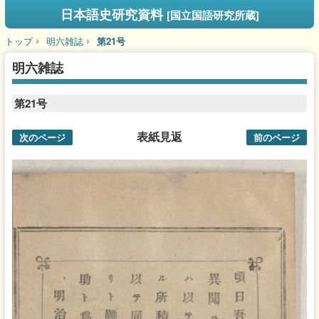
日本語史研究資料
[国立国語研究所蔵]
トップ
明六雑誌
第21号
明六雑誌
第21号
表紙見返
次のページ
前のページ