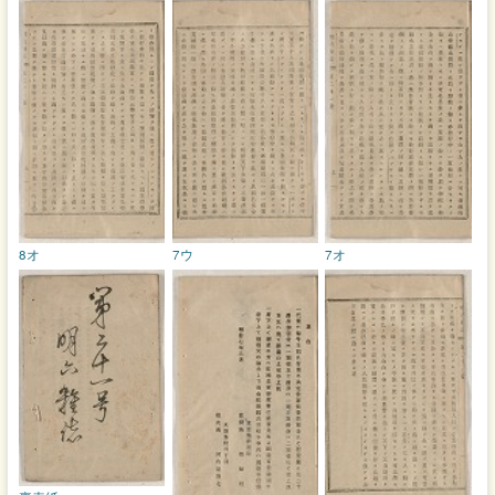
8オ
7ウ
7オ