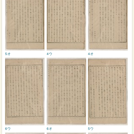
5オ
4ウ
4オ
6ウ
6オ
5ウ