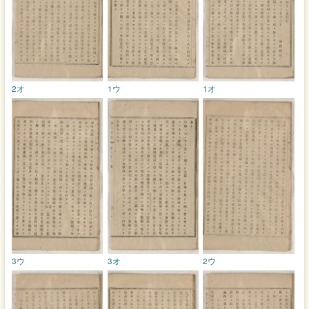
2オ
1ウ
1オ
3ウ
3オ
2ウ