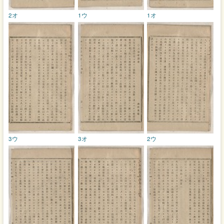
2オ
1ウ
1オ
3ウ
3オ
2ウ