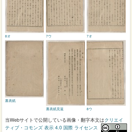
8オ
7ウ
7オ
裏表紙
裏表紙見返
8ウ
当Webサイトで公開している画像・翻字本文は
クリエイ
ティブ・コモンズ 表示 4.0 国際 ライセンス