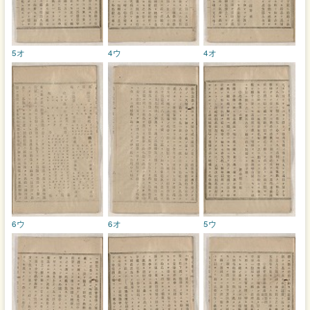
5オ
4ウ
4オ
6ウ
6オ
5ウ