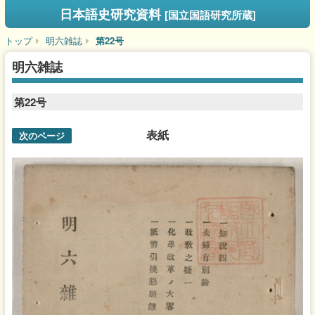
日本語史研究資料
[国立国語研究所蔵]
トップ
明六雑誌
第22号
明六雑誌
第22号
表紙
次のページ