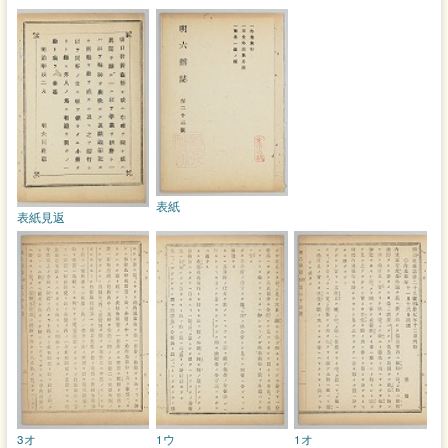
表紙
表紙見返
3オ
1ウ
1オ