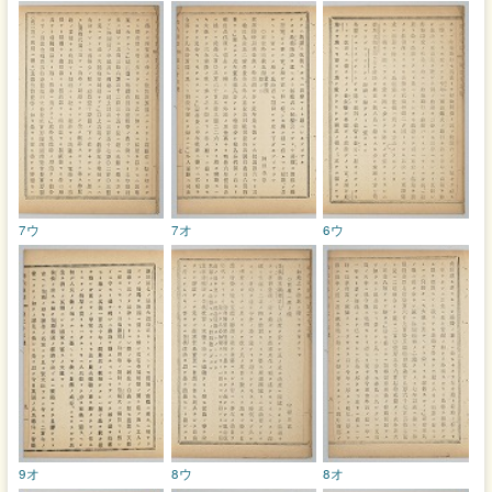
7ウ
7オ
6ウ
9オ
8ウ
8オ