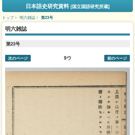
日本語史研究資料
[国立国語研究所蔵]
トップ
明六雑誌
第23号
明六雑誌
第23号
9ウ
次のページ
前のページ