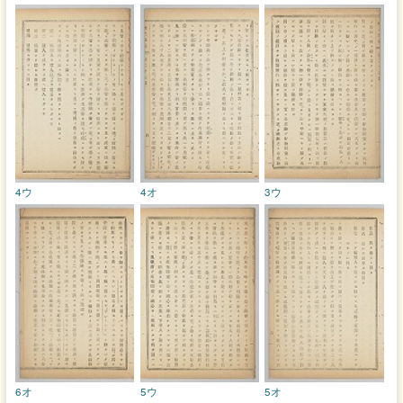
4ウ
4オ
3ウ
6オ
5ウ
5オ