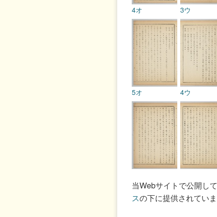
4オ
3ウ
5オ
4ウ
6オ
5ウ
当Webサイトで公開し
ス
の下に提供されていま