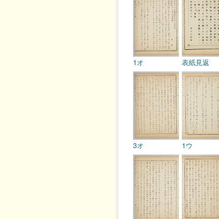
1オ
表紙見返
3オ
1ウ