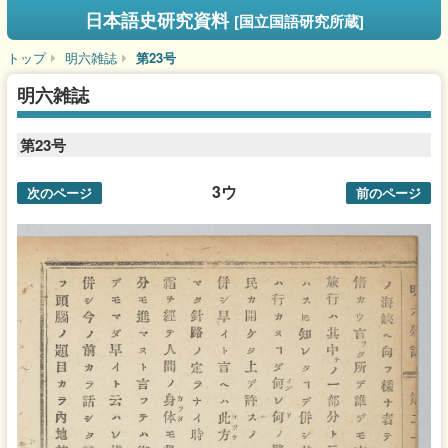
日本語史研究資料
[国立国語研究所蔵]
トップ
明六雑誌
第23号
明六雑誌
第23号
3ウ
次のページ
前のページ