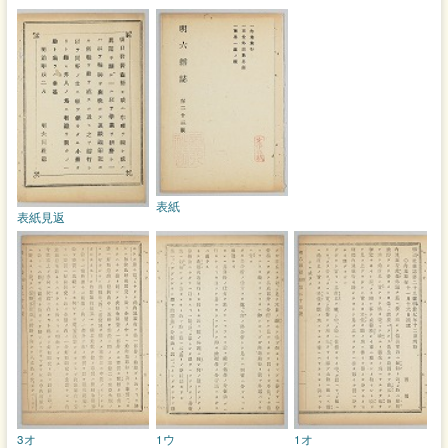
表紙
表紙見返
3オ
1ウ
1オ