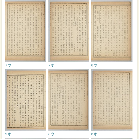
7ウ
7オ
6ウ
9オ
8ウ
8オ