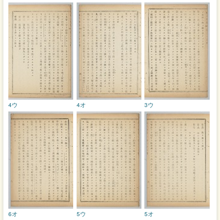
4ウ
4オ
3ウ
6オ
5ウ
5オ