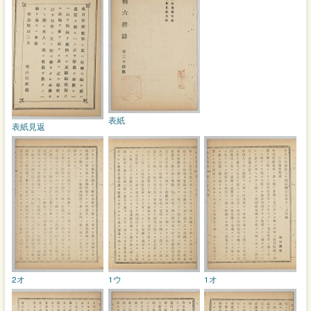
表紙
表紙見返
2オ
1ウ
1オ