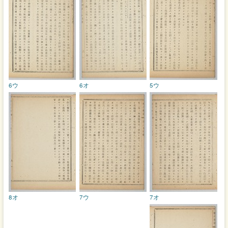
6ウ
6オ
5ウ
8オ
7ウ
7オ