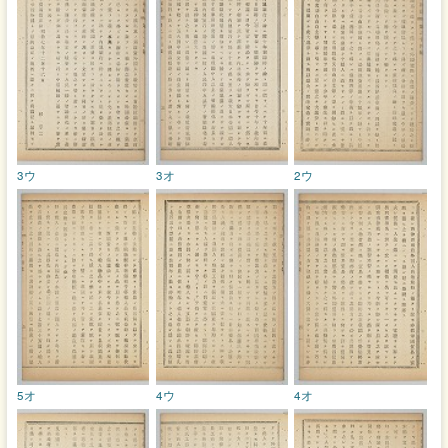
3ウ
3オ
2ウ
5オ
4ウ
4オ