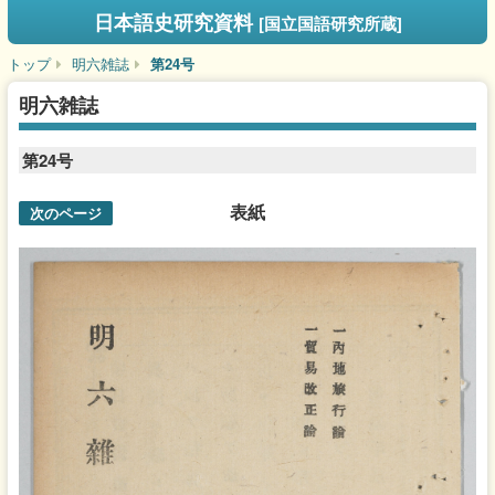
日本語史研究資料
[国立国語研究所蔵]
トップ
明六雑誌
第24号
明六雑誌
第24号
表紙
次のページ