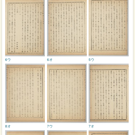
6ウ
6オ
5ウ
8オ
7ウ
7オ