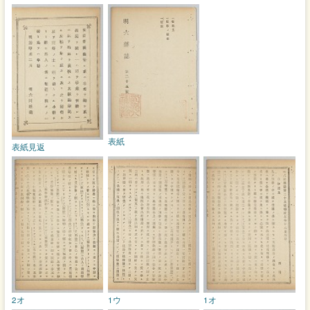
表紙
表紙見返
2オ
1ウ
1オ