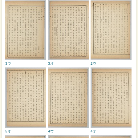
3ウ
3オ
2ウ
5オ
4ウ
4オ