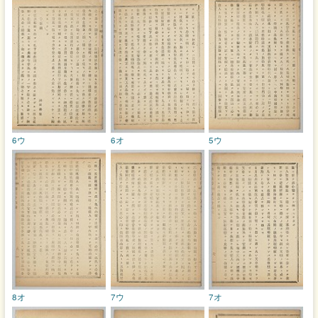
6ウ
6オ
5ウ
8オ
7ウ
7オ