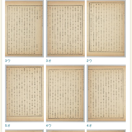
3ウ
3オ
2ウ
5オ
4ウ
4オ