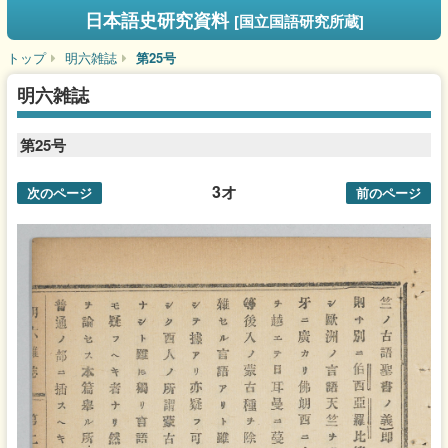
日本語史研究資料
[国立国語研究所蔵]
トップ
明六雑誌
第25号
明六雑誌
第25号
3オ
次のページ
前のページ