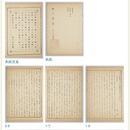
表紙
表紙見返
2オ
1ウ
1オ