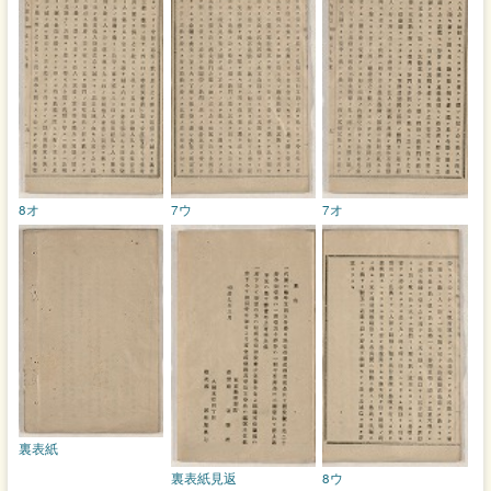
8オ
7ウ
7オ
裏表紙
裏表紙見返
8ウ