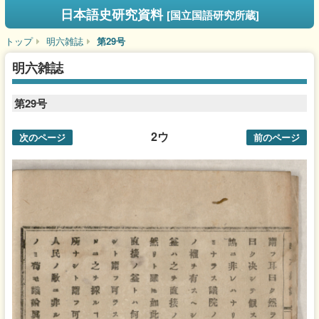
日本語史研究資料
[国立国語研究所蔵]
トップ
明六雑誌
第29号
明六雑誌
第29号
2ウ
次のページ
前のページ