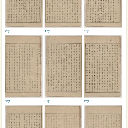
2オ
1ウ
1オ
3ウ
3オ
2ウ