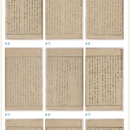
5オ
4ウ
4オ
6ウ
6オ
5ウ