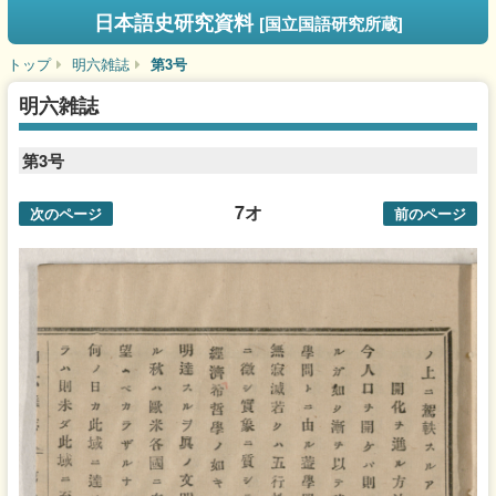
日本語史研究資料
[国立国語研究所蔵]
トップ
明六雑誌
第3号
明六雑誌
第3号
7オ
次のページ
前のページ