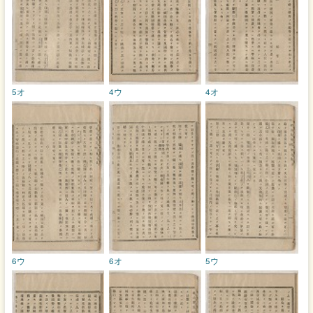
5オ
4ウ
4オ
6ウ
6オ
5ウ