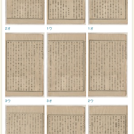
2オ
1ウ
1オ
3ウ
3オ
2ウ