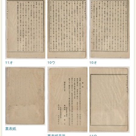
11オ
10ウ
10オ
裏表紙
裏表紙見返
11ウ