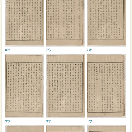
8オ
7ウ
7オ
9ウ
9オ
8ウ