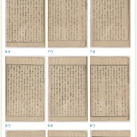
8オ
7ウ
7オ
9ウ
9オ
8ウ