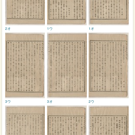
2オ
1ウ
1オ
3ウ
3オ
2ウ