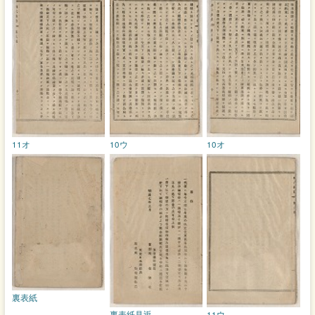
11オ
10ウ
10オ
裏表紙
裏表紙見返
11ウ