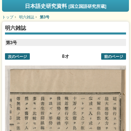
日本語史研究資料
[国立国語研究所蔵]
トップ
明六雑誌
第3号
明六雑誌
第3号
8オ
次のページ
前のページ