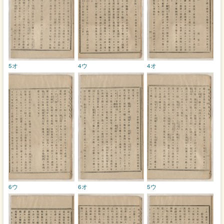
5オ
4ウ
4オ
6ウ
6オ
5ウ