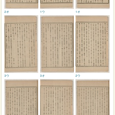
2オ
1ウ
1オ
3ウ
3オ
2ウ