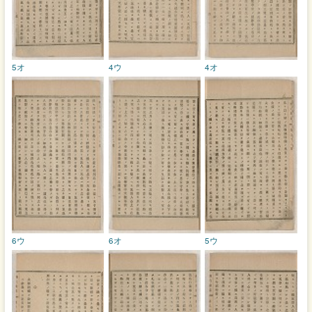
5オ
4ウ
4オ
6ウ
6オ
5ウ