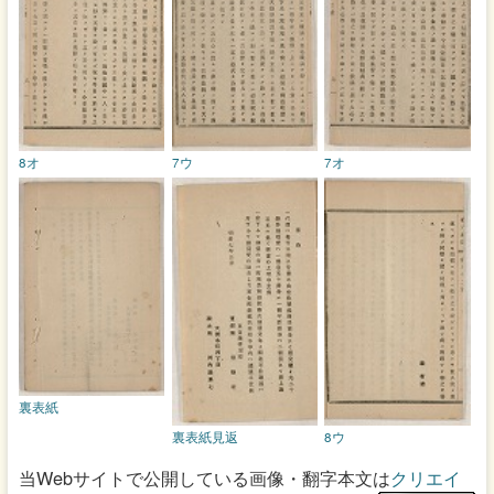
8オ
7ウ
7オ
裏表紙
裏表紙見返
8ウ
当Webサイトで公開している画像・翻字本文は
クリエイ