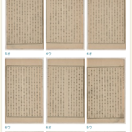
5オ
4ウ
4オ
6ウ
6オ
5ウ