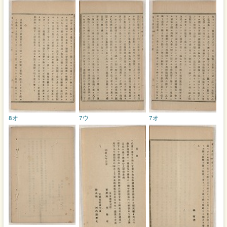
8オ
7ウ
7オ