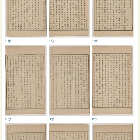
2オ
1ウ
1オ
3ウ
3オ
2ウ