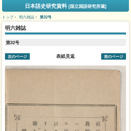
日本語史研究資料
[国立国語研究所蔵]
トップ
明六雑誌
第32号
明六雑誌
第32号
表紙見返
次のページ
前のページ