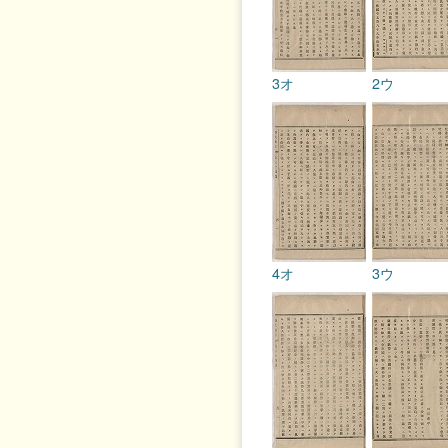
3オ
2ウ
4オ
3ウ