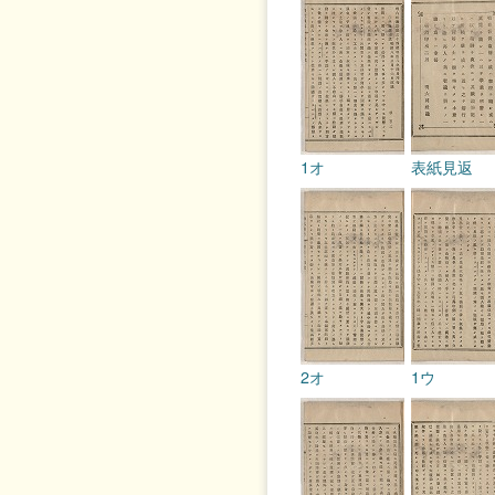
1オ
表紙見返
2オ
1ウ