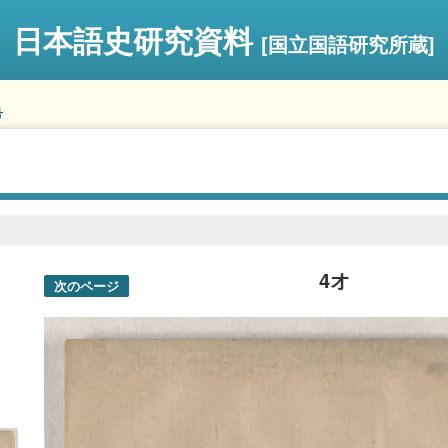
日本語史研究資料
[国立国語研究所蔵]
号
4オ
次のページ