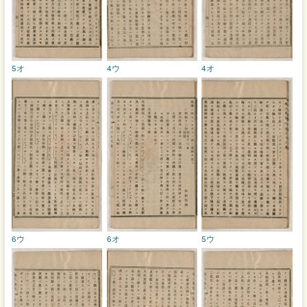
5オ
4ウ
4オ
6ウ
6オ
5ウ