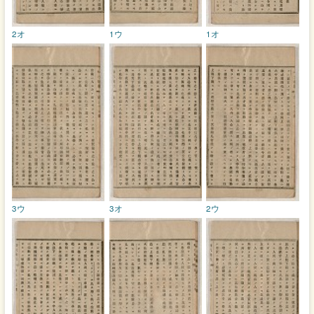
2オ
1ウ
1オ
3ウ
3オ
2ウ