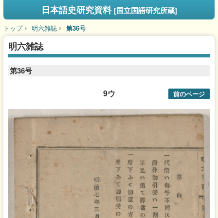
日本語史研究資料
[国立国語研究所蔵]
トップ
明六雑誌
第36号
明六雑誌
第36号
9ウ
前のページ