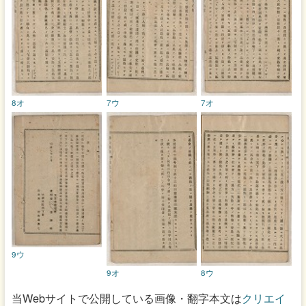
8オ
7ウ
7オ
9ウ
9オ
8ウ
当Webサイトで公開している画像・翻字本文は
クリエイ