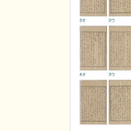
3オ
2ウ
4オ
3ウ
5オ
4ウ