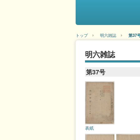
トップ
明六雑誌
第37
明六雑誌
第37号
表紙