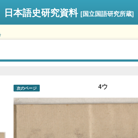
日本語史研究資料
[国立国語研究所蔵]
号
4ウ
次のページ