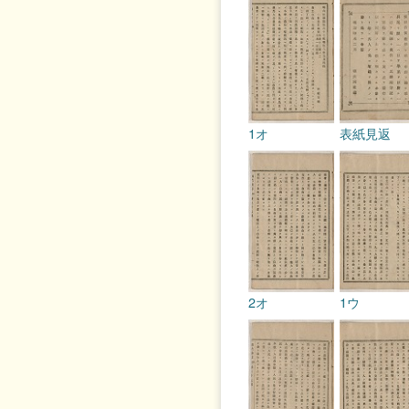
1オ
表紙見返
2オ
1ウ