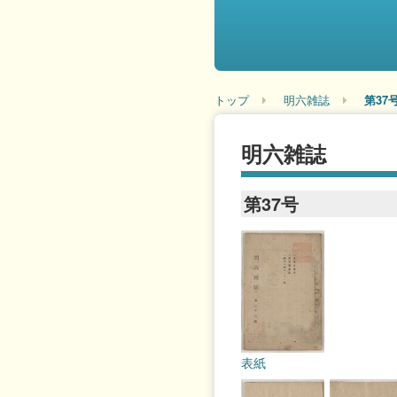
トップ
明六雑誌
第37
明六雑誌
第37号
表紙