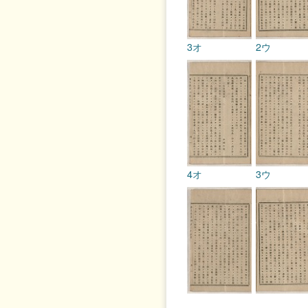
3オ
2ウ
4オ
3ウ
5オ
4ウ