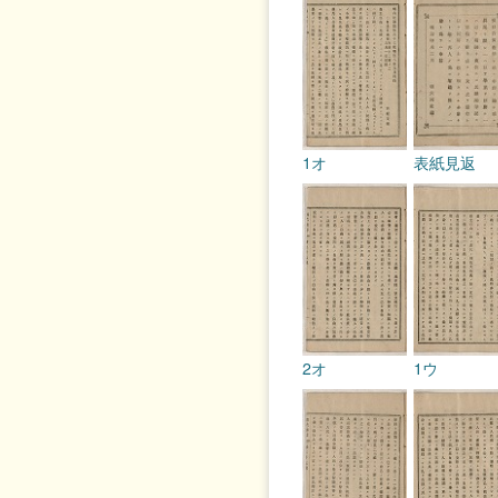
1オ
表紙見返
2オ
1ウ