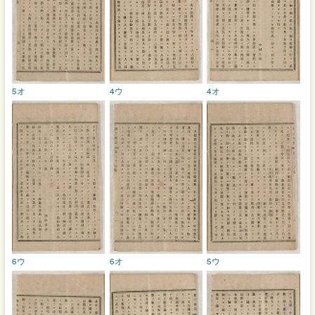
5オ
4ウ
4オ
6ウ
6オ
5ウ