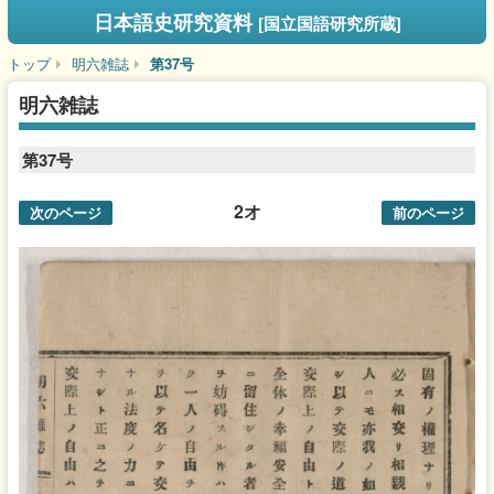
日本語史研究資料
[国立国語研究所蔵]
トップ
明六雑誌
第37号
明六雑誌
第37号
2オ
次のページ
前のページ