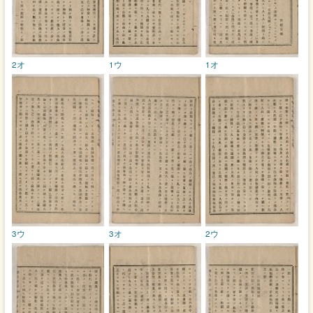
2オ
1ウ
1オ
3ウ
3オ
2ウ