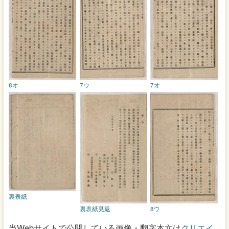
8オ
7ウ
7オ
裏表紙
裏表紙見返
8ウ
当Webサイトで公開している画像・翻字本文は
クリエイ