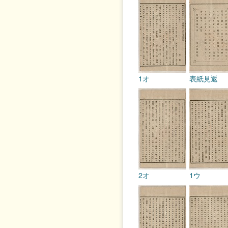
1オ
表紙見返
2オ
1ウ