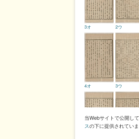
3オ
2ウ
4オ
3ウ
当Webサイトで公開し
ス
の下に提供されていま