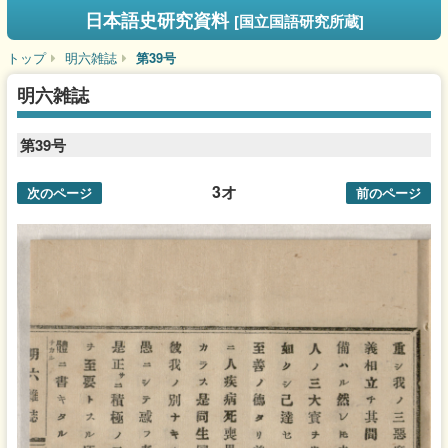
日本語史研究資料
[国立国語研究所蔵]
トップ
明六雑誌
第39号
明六雑誌
第39号
3オ
次のページ
前のページ