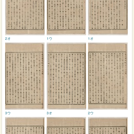
2オ
1ウ
1オ
3ウ
3オ
2ウ