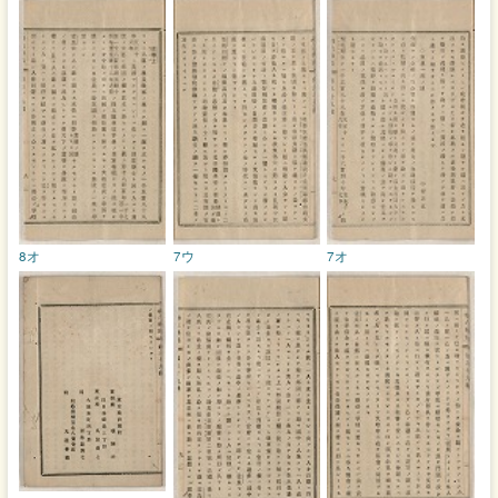
8オ
7ウ
7オ