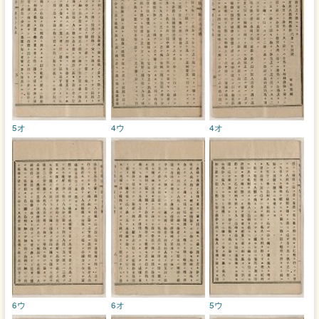
5オ
4ウ
4オ
6ウ
6オ
5ウ