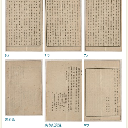
8オ
7ウ
7オ
裏表紙
裏表紙見返
8ウ