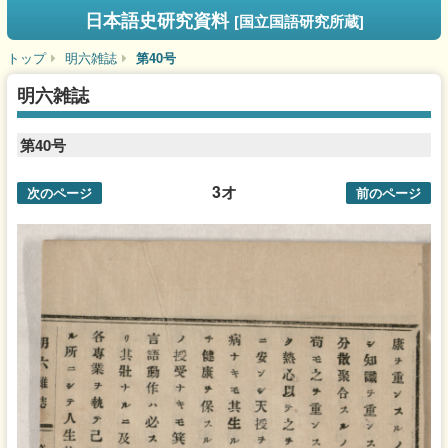
日本語史研究資料
[国立国語研究所蔵]
トップ
明六雑誌
第40号
明六雑誌
第40号
3オ
次のページ
前のページ