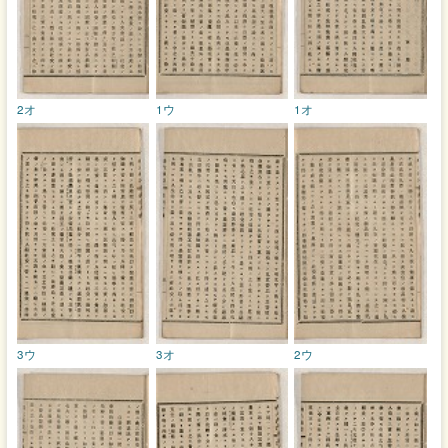
2オ
1ウ
1オ
3ウ
3オ
2ウ