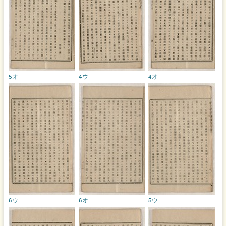
5オ
4ウ
4オ
6ウ
6オ
5ウ