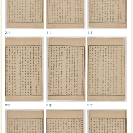
2オ
1ウ
1オ
3ウ
3オ
2ウ