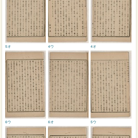
5オ
4ウ
4オ
6ウ
6オ
5ウ