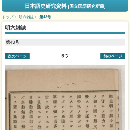
日本語史研究資料
[国立国語研究所蔵]
トップ
明六雑誌
第43号
明六雑誌
第43号
6ウ
次のページ
前のページ