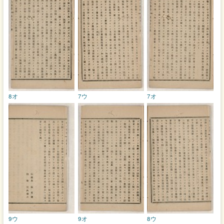
8オ
7ウ
7オ
9ウ
9オ
8ウ